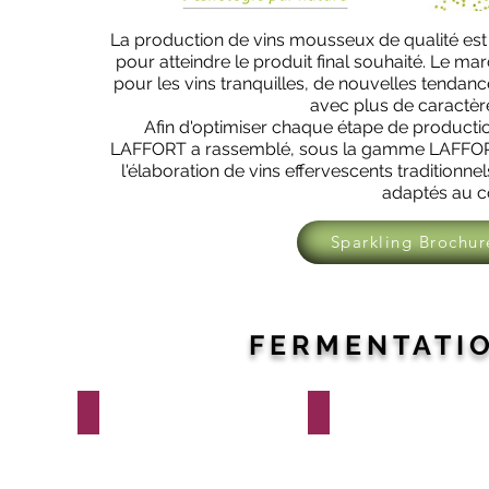
La production de vins mousseux de qualité est l
pour atteindre le produit final souhaité. Le m
pour les vins tranquilles, de nouvelles tendanc
avec plus de caractère
Afin d'optimiser chaque étape de productio
LAFFORT a rassemblé, sous la gamme LAFFORT
l'élaboration de vins effervescents traditionne
adaptés au 
Sparkling Brochur
FERMENTATIO
SUPERSTART® SPARK
ZYMAFLORE® SPARK
Préparateur
Levure
de
pour
levures
conditions