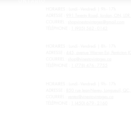
ONTARIO
HORAIRES : Lundi - Vendredi | 9h - 17h
ADRESSE :
991 Twenty Road, Jordan, ON, L0R
COURRIEL :
shopvinestovintages@gmail.com
TÉLÉPHONE :
1 (905) 562 - 0142
COLOMBIE-BRITANNIQUE
HORAIRES : Lundi - Vendredi | 8h - 17h
ADRESSE :
445, avenue Warren Est, Penticton 
COURRIEL :
shop@vinestovintages.ca
TÉLÉPHONE :
1 (778) 476 - 7755
QUÉBEC
HORAIRES : Lundi - Vendredi | 9h - 17h
ADRESSE :
850 rue Jean-Neveu, Longueuil, Q
COURRIEL :
ventes@vinestovintages.ca
TÉLÉPHONE :
1 (450) 679 - 2160
TOUS LES MAGASINS SONT FERMÉS POUR LES JOURS FÉR