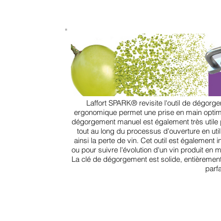
lors
100%
de
VEREK,
l’élaboration
à
de
haut
vins
indice
effervescents
de
selon
protection.
la
méthode
traditionnelle.
Laffort SPARK® revisite l'outil de dégor
ergonomique permet une prise en main optima
dégorgement manuel est également très utile po
tout au long du processus d'ouverture en util
ainsi la perte de vin. Cet outil est égalemen
ou pour suivre l'évolution d'un vin produit en m
La clé de dégorgement est solide, entièremen
parfa