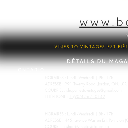
www.b
R
VINES TO VINTAGES EST FI
DÉTAILS DU MAGA
ONTARIO
HORAIRES : Lundi - Vendredi | 9h - 17h
ADRESSE :
991 Twenty Road, Jordan, ON, L0R
COURRIEL :
shopvinestovintages@gmail.com
TÉLÉPHONE :
1 (905) 562 - 0142
COLOMBIE-BRITANNIQUE
HORAIRES : Lundi - Vendredi | 8h - 17h
ADRESSE :
445, avenue Warren Est, Penticton 
COURRIEL :
shop@vinestovintages.ca