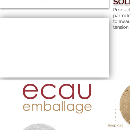
SOL
Product
parmi le
tonneaux
tension 