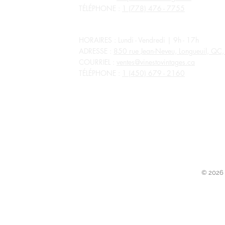
TÉLÉPHONE :
1 (778) 476 - 7755
QUÉBEC
HORAIRES : Lundi - Vendredi | 9h - 17h
ADRESSE :
850 rue Jean-Neveu, Longueuil, Q
COURRIEL :
ventes@vinestovintages.ca
TÉLÉPHONE :
1 (450) 679 - 2160
TOUS LES MAGASINS SONT FERMÉS POUR LES JOURS FÉR
© 2026 