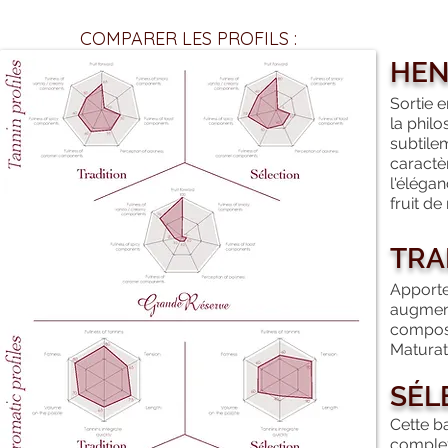
COMPARER LES PROFILS :
HEN
Sortie 
la phil
subtilem
caractèr
l'élégan
fruit de
TRA
Apporte
augment
composé
Maturat
SÉL
Cette ba
complexi