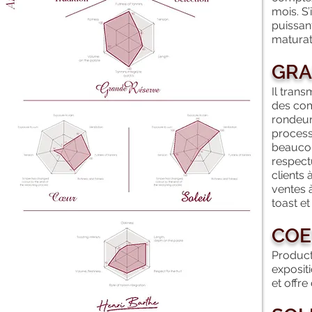
mois. S
puissant
maturat
GRA
Il trans
des com
rondeur
process
beaucou
respect
clients 
ventes 
toast et
CO
Pro
duct
expositi
et offre