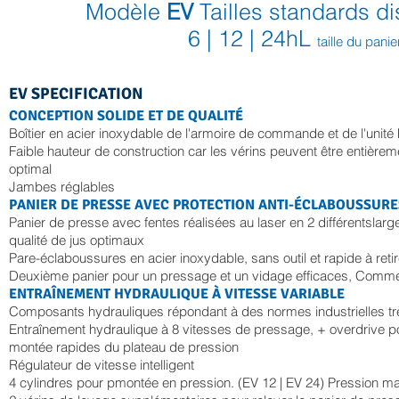
Modèle
EV
Tailles standards di
6 | 12 | 24
hL
taille du panie
EV S
PECI
FICAT
IO
N
CONCEPTION SOLIDE ET DE QUALITÉ
Boîtier en acier inoxydable de l'armoire de commande et de l'unité
Faible hauteur de construction car les vérins peuvent être
entièreme
optimal
Jambes réglables
PANIER DE PRESSE AVEC PROTECTION ANTI-ÉCLABOUSSURE
Panier de presse avec fentes réalisées au laser en 2 différents
larg
qualité de jus optimaux
Pare-éclaboussures en acier inoxydable, sans outil et rapide à retir
Deuxième panier pour un pressage et un vidage efficaces,
Comme 
ENTRAÎNEMENT HYDRAULIQUE À VITESSE VARIABLE
Composants hydrauliques répondant à des normes industrielles tr
Entraînement hydraulique à 8 vitesses de pressage, + overdrive p
montée rapides du plateau de pression
Régulateur de vitesse intelligent
4 cylindres pour p
montée en pression. (EV 12 | EV 24) Pression ma