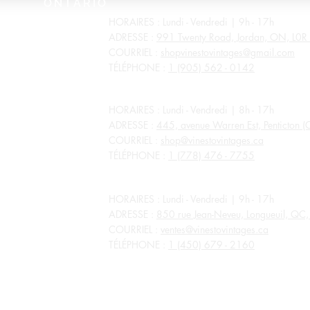
ONTARIO
HORAIRES : Lundi - Vendredi | 9h - 17h
ADRESSE :
991 Twenty Road, Jordan, ON, L0R
COURRIEL :
shopvinestovintages@gmail.com
TÉLÉPHONE :
1 (905) 562 - 0142
COLOMBIE-BRITANNIQUE
HORAIRES : Lundi - Vendredi | 8h - 17h
ADRESSE :
445, avenue Warren Est, Penticton 
COURRIEL :
shop@vinestovintages.ca
TÉLÉPHONE :
1 (778) 476 - 7755
QUÉBEC
HORAIRES : Lundi - Vendredi | 9h - 17h
ADRESSE :
850 rue Jean-Neveu, Longueuil, Q
COURRIEL :
ventes@vinestovintages.ca
TÉLÉPHONE :
1 (450) 679 - 2160
TOUS LES MAGASINS SONT FERMÉS POUR LES JOURS FÉR